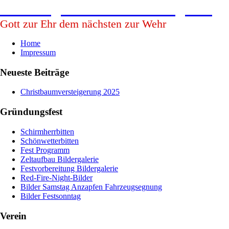
Freiwillige Feuerwehr Babing e.V.
Gott zur Ehr dem nächsten zur Wehr
Home
Impressum
Neueste Beiträge
Christbaumversteigerung 2025
Gründungsfest
Schirmherrbitten
Schönwetterbitten
Fest Programm
Zeltaufbau Bildergalerie
Festvorbereitung Bildergalerie
Red-Fire-Night-Bilder
Bilder Samstag Anzapfen Fahrzeugsegnung
Bilder Festsonntag
Verein