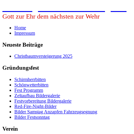
Freiwillige Feuerwehr Babing e.V.
Gott zur Ehr dem nächsten zur Wehr
Home
Impressum
Neueste Beiträge
Christbaumversteigerung 2025
Gründungsfest
Schirmherrbitten
Schönwetterbitten
Fest Programm
Zeltaufbau Bildergalerie
Festvorbereitung Bildergalerie
Red-Fire-Night-Bilder
Bilder Samstag Anzapfen Fahrzeugsegnung
Bilder Festsonntag
Verein