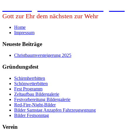
Freiwillige Feuerwehr Babing e.V.
Gott zur Ehr dem nächsten zur Wehr
Home
Impressum
Neueste Beiträge
Christbaumversteigerung 2025
Gründungsfest
Schirmherrbitten
Schönwetterbitten
Fest Programm
Zeltaufbau Bildergalerie
Festvorbereitung Bildergalerie
Red-Fire-Night-Bilder
Bilder Samstag Anzapfen Fahrzeugsegnung
Bilder Festsonntag
Verein